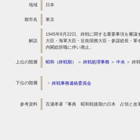
地域
日本
都市名
東京
1945年8月22日、終戦に関する重要事項を
解説
大臣・海軍大臣・近衛国務大臣・参謀総長・軍令
内閣総辞職に伴い廃止。
上位の階層
昭和（終戦期）
＞
終戦処理事務
＞
中央
＞ 終
下位の階層
終戦事務連絡委員会
参考資料
百瀬孝著『事典 昭和戦後期の日本 占領と改革』吉川