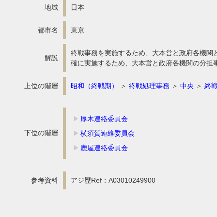
地域
日本
都市名
東京
終戦事務を実施するため、大本営と政府各機関と
解説
確に実施するため、大本営と政府各機関の分担
上位の階層
昭和（終戦期）
＞
終戦処理事務
＞
中央
＞
終
厚木連絡委員会
下位の階層
横須賀連絡委員会
鹿屋連絡委員会
参考資料
アジ歴Ref：A03010249900