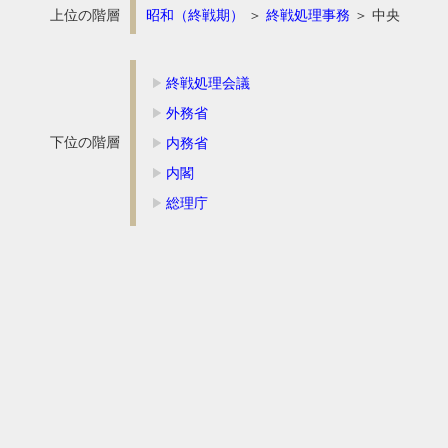
上位の階層
昭和（終戦期）
＞
終戦処理事務
＞ 中央
終戦処理会議
外務省
下位の階層
内務省
内閣
総理庁