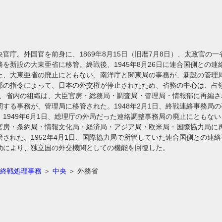
官庁。外国官を前身に、1869年8月15日（旧暦7月8日）、太政官の一省
を新設の大東亜省に移管。終戦後、1945年8月26日に連合国側との
た、大東亜省の廃止にともない、南洋庁と関東局の事務が、新設の管理局
部の指令によって、日本の外交権が停止されたため、省務の中心は、占
月1日、省内の組織は、大臣官房・総務局・調査局・管理局・情報部に再編
関する事務が、管理局に移管された。1948年2月1日、終戦連絡事務局
1949年6月1日、総理庁の外局だった連絡調整事務局の廃止にともない、
官房・条約局・情報文化局・経済局・アジア局・欧米局・国際協力局に
された。1952年4月1日、国際協力局で所管していた連合国側との連絡
効により、独立国の外交機関としての機能を回復した。
終戦処理事務
＞
中央
＞ 外務省