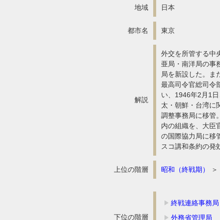
地域
日本
都市名
東京
外交を所管する中央
亜局・南洋局の事務
局を新設した。ま
最高司令官総司令
い、1946年2
解説
太・朝鮮・台湾に
調整事務局に移管。
内の組織を、大臣
の国際協力局に移管
スコ講和条約の発
上位の階層
昭和（終戦期）
＞
終戦連絡事務局
下位の階層
外務省管理局