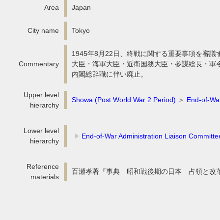
Area
Japan
City name
Tokyo
1945年8月22日、終戦に関する重要事項を
Commentary
大臣・海軍大臣・近衛国務大臣・参謀総長・軍令
内閣総辞職に伴い廃止。
Upper level
Showa (Post World War 2 Period)
＞
End-of-Wa
hierarchy
Lower level
End-of-War Administration Liaison Committe
hierarchy
Reference
百瀬孝著『事典 昭和戦後期の日本 占領と改革』吉川
materials