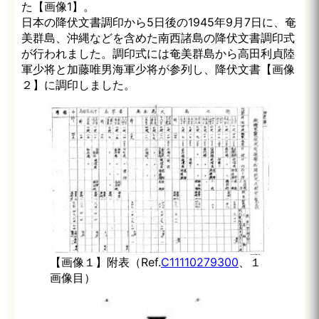
た【画像1】。
日本の降伏文書調印から5日後の1945年9月7日に、奄
美群島、沖縄などを含めた南西諸島の降伏文書調印式
が行われました。調印式には奄美群島から高田利貞陸
軍少将と加藤唯男海軍少将が参列し、降伏文書【画像
２】に調印しました。
【画像１】附表（Ref.
C11110279300
、１
画像目）