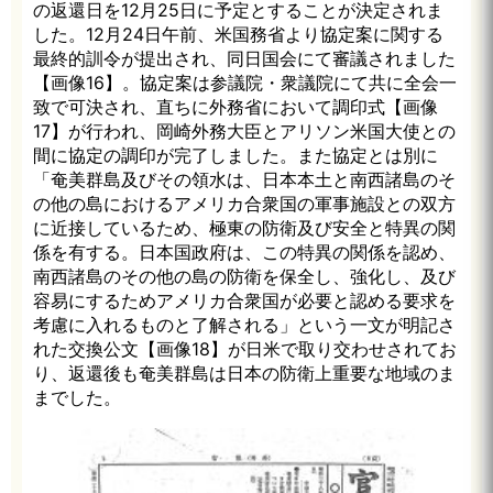
の返還日を12月25日に予定とすることが決定されま
した。12月24日午前、米国務省より協定案に関する
最終的訓令が提出され、同日国会にて審議されました
【画像16】。協定案は参議院・衆議院にて共に全会一
致で可決され、直ちに外務省において調印式【画像
17】が行われ、岡崎外務大臣とアリソン米国大使との
間に協定の調印が完了しました。また協定とは別に
「奄美群島及びその領水は、日本本土と南西諸島のそ
の他の島におけるアメリカ合衆国の軍事施設との双方
に近接しているため、極東の防衛及び安全と特異の関
係を有する。日本国政府は、この特異の関係を認め、
南西諸島のその他の島の防衛を保全し、強化し、及び
容易にするためアメリカ合衆国が必要と認める要求を
考慮に入れるものと了解される」という一文が明記さ
れた交換公文【画像18】が日米で取り交わせされてお
り、返還後も奄美群島は日本の防衛上重要な地域のま
までした。