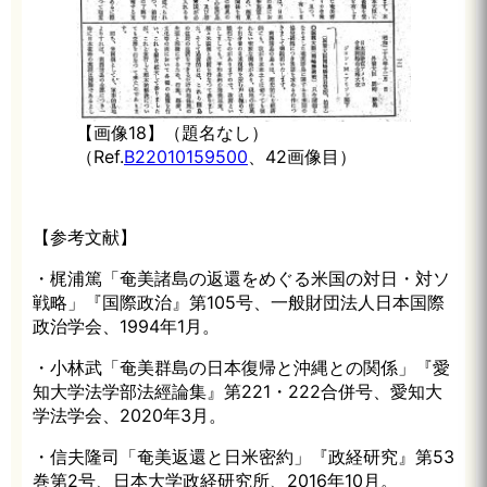
【画像18】（題名なし）
（Ref.
B22010159500
、42画像目）
【参考文献】
・梶浦篤「奄美諸島の返還をめぐる米国の対日・対ソ
戦略」『国際政治』第105号、一般財団法人日本国際
政治学会、1994年1月。
・小林武「奄美群島の日本復帰と沖縄との関係」『愛
知大学法学部法經論集』第221・222合併号、愛知大
学法学会、2020年3月。
・信夫隆司「奄美返還と日米密約」『政経研究』第53
巻第2号、日本大学政経研究所、2016年10月。