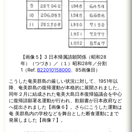
【画像５】3 日本帰属請願関係（昭和28
年）（つづき）／（１）昭和28年／分割
1（Ref.
B22010158000
、85画像目）
こうした奄美群島の厳しい状況に対して、1951年以
降、奄美群島の復帰運動が本格的に展開されました。
同年２月に結成された奄美大島日本復帰協議会を中心
に復帰請願署名運動が行われ、歎願書が日本政府など
へ提出されました【画像６】。さらにこうした運動は
奄 美群島内の学校などを舞台とした断食運動にまで
発展しました【画像７】。