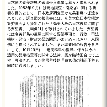
日本側の奄美群島の返還受入準備は着々と進められま
した。1953年９月には現地調査・引継ぎに関する折
衝を目的として、日本政府調査団が奄美群島へ派遣さ
れました。調査団の報告書には、奄美大島日本復帰対
策委員会より提出された「奄美大島の日本復帰に関す
る要望書」【画像11】が添付されていました。要望書
には奄美群島の復帰に関する要望事項と、行政・司法
機構・経済・財政の緊急問題がまとめられおり、米国
側にも提出されていました。また調査団の報告を参考
にして、10月29日に「奄美群島の復帰に伴う法令の
適用の暫定措置等に関する法律」案が臨時国会にて上
程・可決され、また復帰善後処理費10億の補正予算も
同時に通過しました。