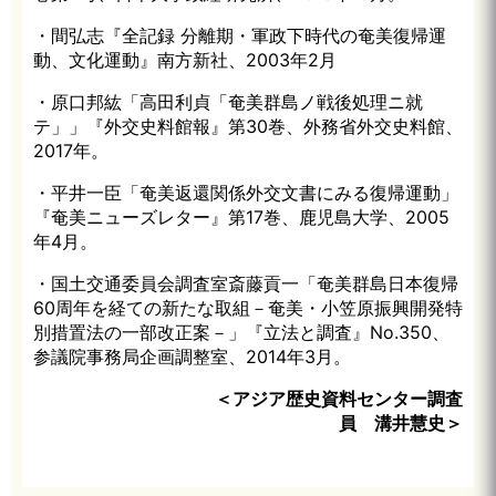
・間弘志『全記録 分離期・軍政下時代の奄美復帰運
動、文化運動』南方新社、2003年2月
・原口邦紘「高田利貞「奄美群島ノ戦後処理ニ就
テ」」『外交史料館報』第30巻、外務省外交史料館、
2017年。
・平井一臣「奄美返還関係外交文書にみる復帰運動」
『奄美ニューズレター』第17巻、鹿児島大学、2005
年4月。
・国土交通委員会調査室斎藤貢一「奄美群島日本復帰
60周年を経ての新たな取組－奄美・小笠原振興開発特
別措置法の一部改正案－」『立法と調査』No.350、
参議院事務局企画調整室、2014年3月。
＜アジア歴史資料センター調査
員 溝井慧史＞