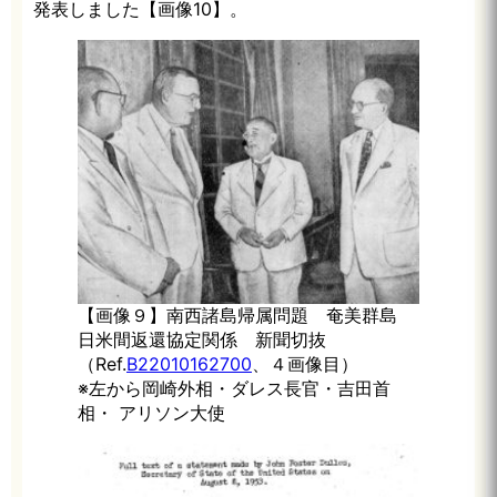
発表しました【画像10】。
【画像９】南西諸島帰属問題 奄美群島
日米間返還協定関係 新聞切抜
（Ref.
B22010162700
、４画像目）
※左から岡崎外相・ダレス長官・吉田首
相・ アリソン大使