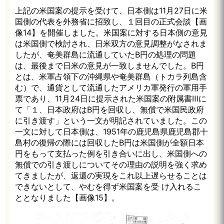
上記の米国案の提示を受けて、日本側は11月27日に米
国側の代表を外務省に招致し、１回目の正式会談【画
像14】を開催しました。米国案に対する日本側の意見
は米国側で検討され、日米双方の意見調整がなされま
したが、奄美群島に流通していたB円の処理の問題
は、最後まで日米の意見が一致しませんでした。B円
とは、米軍占領下の沖縄県や奄美群島（トカラ列島含
む）で、通貨として流通したアメリカ軍発行の軍用手
票であり、11月24日に提示された米国案の附属書Ⅲに
て「１、日本政府はB円を回収し、無償で米国民政府
に引き渡す」という一文が明記されていました。この
一文に対して日本側は、1951年の鹿児島県鹿児島郡十
島村の復帰の際には回収したB円は米国側が全額日本
円をもって支払った例を引き合いに出し、米国側への
無償での引き渡しについてその理由の説明を強く求め
てきましたが、返還の実現をこれ以上遅らせることは
できないとして、やむを得ず米国案を受 け入れるこ
ととなりました【画像15】。