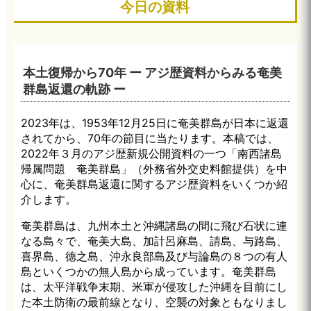
今日の資料
本土復帰から70年 ー アジ歴資料からみる奄美
群島返還の軌跡 ー
2023年は、1953年12月25日に奄美群島が日本に返還
されてから、70年の節目に当たります。本稿では、
2022年３月のアジ歴新規公開資料の一つ「南西諸島
帰属問題 奄美群島」（外務省外交史料館提供）を中
心に、奄美群島返還に関するアジ歴資料をいくつか紹
介します。
奄美群島は、九州本土と沖縄諸島の間に飛び石状に連
なる島々で、奄美大島、加計呂麻島、請島、与路島、
喜界島、徳之島、沖永良部島及び与論島の８つの有人
島といくつかの無人島から成っています。奄美群島
は、太平洋戦争末期、米軍が侵攻した沖縄を目前にし
た本土防衛の最前線となり、空襲の対象ともなりまし