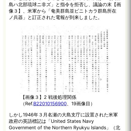
島ハ北部琉球ニ非ズ」と指令を拒否し、議論の末【画
像３】、米軍から「奄美群島並ビニトカラ群島所在
ノ兵器」と訂正された電報が到来しました。
【画像３】2 戦後処理関係
（Ref.
B22010156900
、19画像目）
しかし1946年３月名瀬の大島支庁に設置された米軍
政府の英語標記は「United States Navy
Government of the Northern Ryukyu Islands」（北