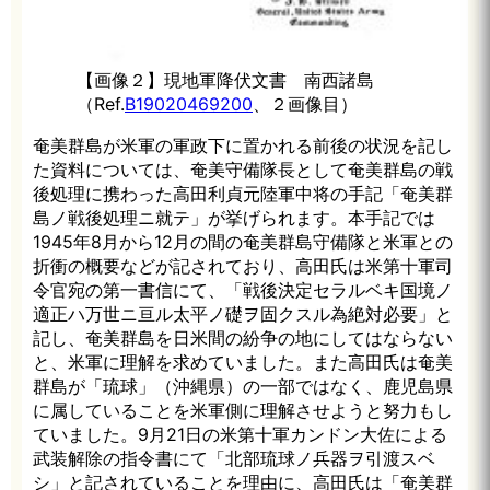
【画像２】現地軍降伏文書 南西諸島
（Ref.
B19020469200
、２画像目）
奄美群島が米軍の軍政下に置かれる前後の状況を記し
た資料については、奄美守備隊長として奄美群島の戦
後処理に携わった高田利貞元陸軍中将の手記「奄美群
島ノ戦後処理ニ就テ」が挙げられます。本手記では
1945年8月から12月の間の奄美群島守備隊と米軍との
折衝の概要などが記されており、高田氏は米第十軍司
令官宛の第一書信にて、「戦後決定セラルベキ国境ノ
適正ハ万世ニ亘ル太平ノ礎ヲ固クスル為絶対必要」と
記し、奄美群島を日米間の紛争の地にしてはならない
と、米軍に理解を求めていました。また高田氏は奄美
群島が「琉球」（沖縄県）の一部ではなく、鹿児島県
に属していることを米軍側に理解させようと努力もし
ていました。9月21日の米第十軍カンドン大佐による
武装解除の指令書にて「北部琉球ノ兵器ヲ引渡スベ
シ」と記されていることを理由に、高田氏は「奄美群