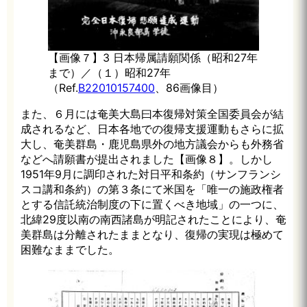
【画像７】3 日本帰属請願関係（昭和27年
まで）／（１）昭和27年
（Ref.
B22010157400
、86画像目）
また、６月には奄美大島曰本復帰対策全国委員会が結
成されるなど、日本各地での復帰支援運動もさらに拡
大し、奄美群島・鹿児島県外の地方議会からも外務省
などへ請願書が提出されました【画像８】。しかし
1951年9月に調印された対日平和条約（サンフランシ
スコ講和条約）の第３条にて米国を「唯一の施政権者
とする信託統治制度の下に置くべき地域」の一つに、
北緯29度以南の南西諸島が明記されたことにより、奄
美群島は分離されたままとなり、復帰の実現は極めて
困難なままでした。