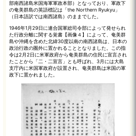
部南西諸島米国海軍軍政本部）となっており、軍政下
の奄美群島の英語標記は「the Northern Ryukyu」
（日本語訳では南西諸島）のままでした。
1946年1月29日に連合国軍総司令部によって発せられ
た行政分離に関する覚書【画像４】によって、奄美群
島や沖縄を含めた北緯30度以南の南西諸島は、日本の
政治行政の圏外に置かれることとなりました。この指
令は2月2日に米軍政府から奄美群島の住民に宣言され
たことから「二・二宣言」とも呼ばれ、3月には大島
支庁内に米国軍政府が設置され、奄美群島は米国の軍
政下に置かれました。