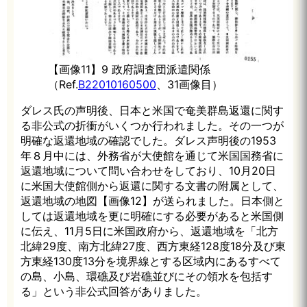
【画像11】9 政府調査団派遣関係
（Ref.
B22010160500
、31画像目）
ダレス氏の声明後、日本と米国で奄美群島返還に関す
る非公式の折衝がいくつか行われました。その一つが
明確な返還地域の確認でした。ダレス声明後の1953
年８月中には、外務省が大使館を通じて米国国務省に
返還地域について問い合わせをしており、10月20日
に米国大使館側から返還に関する文書の附属として、
返還地域の地図【画像12】が送られました。日本側と
しては返還地域を更に明確にする必要があると米国側
に伝え、11月5日に米国政府から、返還地域を「北方
北緯29度、南方北緯27度、西方東経128度18分及び東
方東経130度13分を境界線とする区域内にあるすべて
の島、小島、環礁及び岩礁並びにその領水を包括す
る」という非公式回答がありました。