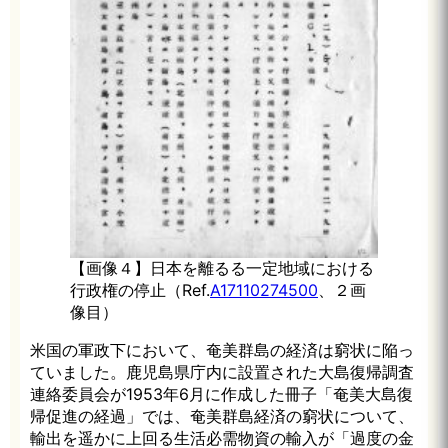
【画像４】日本を離るる一定地域における
行政権の停止（Ref.
A17110274500
、２画
像目）
米国の軍政下において、奄美群島の経済は窮状に陥っ
ていました。鹿児島県庁内に設置された大島復帰調査
連絡委員会が1953年6月に作成した冊子「奄美大島復
帰促進の経過」では、奄美群島経済の窮状について、
輸出を遥かに上回る生活必需物資の輸入が「過度の金