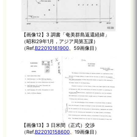
【画像12】3 調書「奄美群島返還経緯」
（昭和29年1月，アジア局第五課）
（Ref.
B22010161900
、59画像目）
【画像13】3 日米間（正式）交渉
（Ref.
B22010158600
、19画像目）