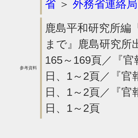
省
＞
外務省連絡局
鹿島平和研究所編『
まで』鹿島研究所出版
165～169頁／『官
参考資料
日、1～2頁／『官報
日、1～2頁／『官報
日、1～2頁