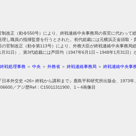
日の官制改正（勅令550号）により、終戦連絡中央事務局の長官に代わっ
統理し職員の指揮監督を行うとされた。初代総裁には元横浜正金頭取・
28日の官制改正（勅令第113号）により、外務大臣が終戦連絡中央事務
1月31日）、第3代総裁には芦田均（1947年6月1日～1948年1月31日
終戦処理事務
＞
中央
＞
外務省
＞
終戦連絡事務局
＞
終戦連絡中央事
本外交史 <26> 終戦から講和まで』鹿島平和研究所出版会、1973年、155
806600／アジ歴Ref：C15011311900、1～4画像目