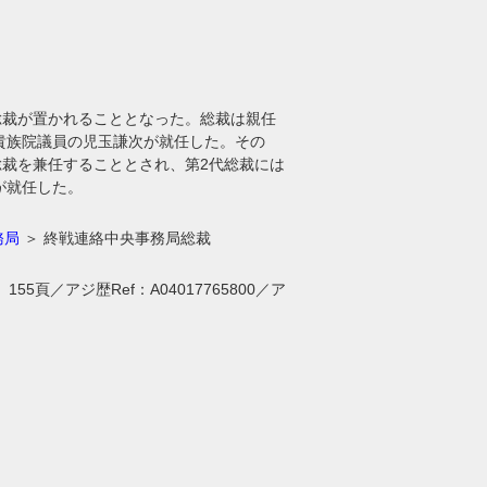
て総裁が置かれることとなった。総裁は親任
貴族院議員の児玉謙次が就任した。その
局総裁を兼任することとされ、第2代総裁には
）が就任した。
務局
＞ 終戦連絡中央事務局総裁
頁／アジ歴Ref：A04017765800／ア