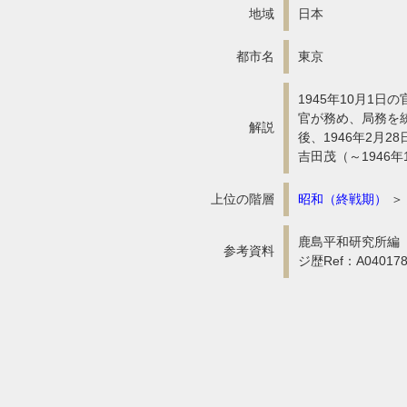
地域
日本
都市名
東京
1945年10月1
官が務め、局務を
解説
後、1946年2月
吉田茂（～1946年
上位の階層
昭和（終戦期）
＞
鹿島平和研究所編『日
参考資料
ジ歴Ref：A04017