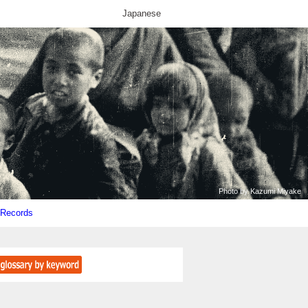
Japanese
Photo by Kazumi Miyake
l Records