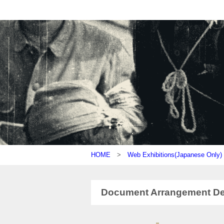
HOME
>
Web Exhibitions(Japanese On
Document Arrangement Dep