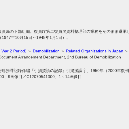
復員局の下部組織。復員庁第二復員局資料整理部の業務をそのまま継承
947年10月15日～1948年1月1日）。
 War 2 Period)
＞
Demobilization
＞
Related Organizations in Japan
ocument Arrangement Department, 2nd Bureau of Demobilization
総務課記録係編『引揚援護の記録』引揚援護庁、1950年（2000年復刊
0700、9画像目／C12070541300、1～14画像目