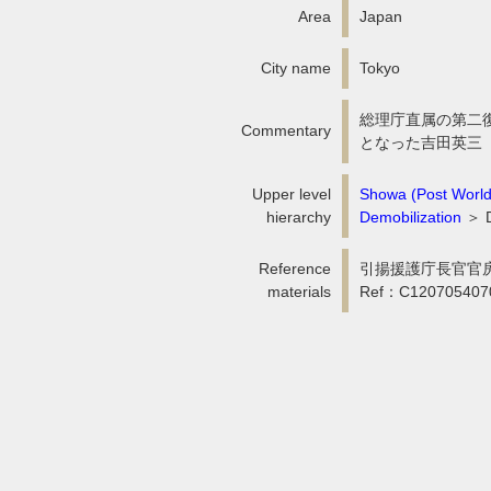
Area
Japan
City name
Tokyo
総理庁直属の第二
Commentary
となった吉田英三（1
Upper level
Showa (Post World
hierarchy
Demobilization
＞ D
Reference
引揚援護庁長官官房
materials
Ref：C1207054