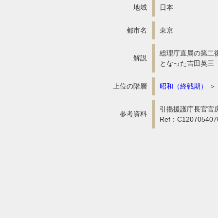
地域
日本
都市名
東京
総理庁直属の第二
解説
となった吉田英三（1
上位の階層
昭和（終戦期）
＞
引揚援護庁長官官房
参考資料
Ref：C1207054