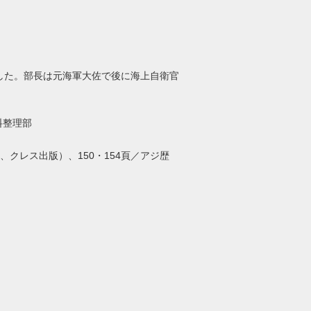
した。部長は元海軍大佐で後に海上自衛官
料整理部
、クレス出版）、150・154頁／アジ歴