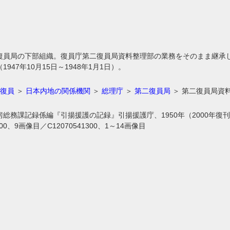
復員局の下部組織。復員庁第二復員局資料整理部の業務をそのまま継承
947年10月15日～1948年1月1日）。
復員
＞
日本内地の関係機関
＞
総理庁
＞
第二復員局
＞ 第二復員局資
総務課記録係編『引揚援護の記録』引揚援護庁、1950年（2000年復刊
0700、9画像目／C12070541300、1～14画像目