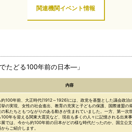
関連機関イベント情報
でたどる100年前の日本―」
内容
100年前、大正時代(1912～1926)には、政党を基盤とした議会政
選挙の実現、女性の社会進出、教育の充実と子どもの保護、国際連盟の
在の私たちともつながりのある動きが生まれていました。一方、第一次
ら100年を迎える関東大震災など、現在も多くの人々に記憶される出来
本展では、今から約100年前の日本がどの様な時代だったのか、国立公
料からご紹介します。