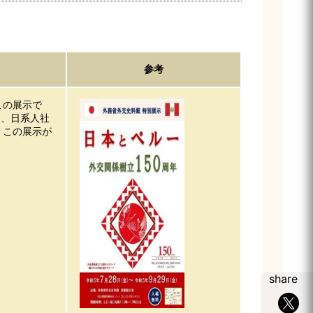
参考
この展示で
出、日系人社
。この展示が
share