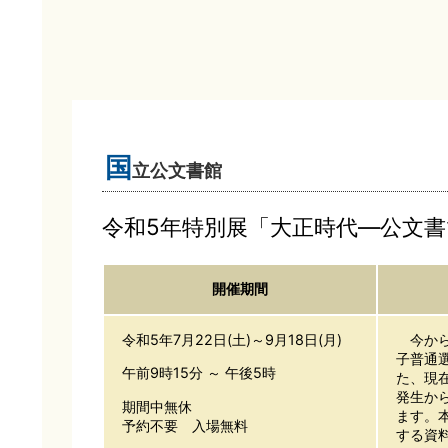
国
立公文書館
令和5年特別展「大正時代―公文書
開催期間
令和5年7月22日(土)～9月18日(月)
今から約
子普通
午前9時15分 ～ 午後5時
た、現
発生か
期間中無休
ます。
予約不要 入場無料
する資