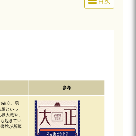
目次
参考
治の確立、男
発足といっ
世界大戦や、
事も起きてい
文書館が所蔵