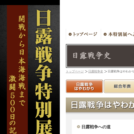
<
トップページ
日露戦争史
日露戦争はやわか
日露戦争への道