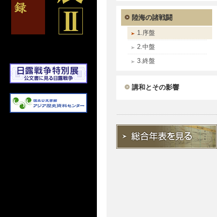
陸海の諸戦闘
1.序盤
2.中盤
3.終盤
講和とその影響