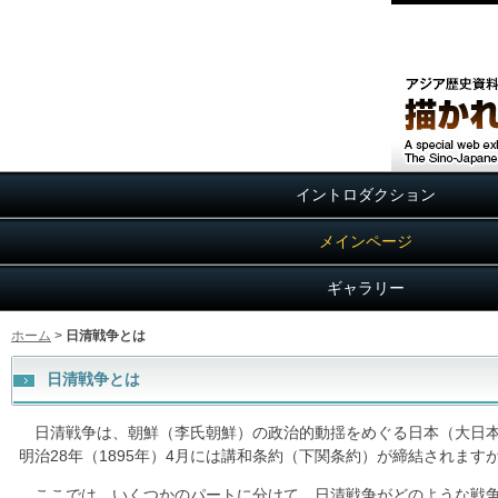
イントロダクション
メインページ
ギャラリー
ホーム
>
日清戦争とは
日清戦争とは
日清戦争は、朝鮮（李氏朝鮮）の政治的動揺をめぐる日本（大日本
明治28年（1895年）4月には講和条約（下関条約）が締結されま
ここでは、いくつかのパートに分けて、日清戦争がどのような戦