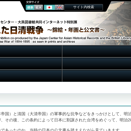
帝国）と清国（大清帝国）の軍事的な抗争などをきっかけとして、明治2
すが、その後、この条約によって日本に割譲された台湾をめぐって、明治28
争であったのか、当時の日本の公文書を踏まえながら見ていきます。