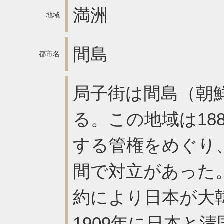
満洲
地域
間島
都市名
局子街は間島（朝
る。この地域は18
する管権をめぐり
間で対立があった。
約により日本が大
1909年に日本と