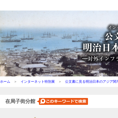
ホーム
＞
インターネット特別展
＞
公文書に見る明治日本のアジア関
在局子街分館