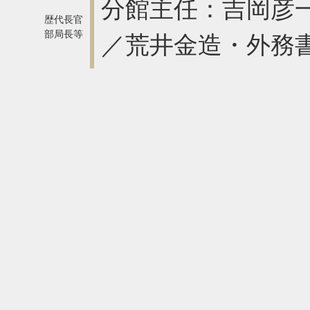
分館主任：吉岡彦一
歴代長官
部局長等
／荒井金造・外務書記