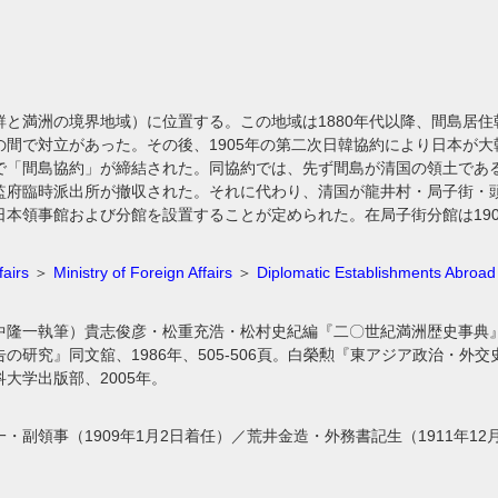
鮮と満洲の境界地域）に位置する。この地域は1880年代以降、間島居
間で対立があった。その後、1905年の第二次日韓協約により日本が大
で「間島協約」が締結された。同協約では、先ず間島が清国の領土であ
監府臨時派出所が撤収された。それに代わり、清国が龍井村・局子街・
本領事館および分館を設置することが定められた。在局子街分館は190
fairs
＞
Ministry of Foreign Affairs
＞
Diplomatic Establishments Abroad
隆一執筆）貴志俊彦・松重充浩・松村史紀編『二〇世紀満洲歴史事典』吉川
の研究』同文舘、1986年、505-506頁。白榮勲『東アジア政治・
大学出版部、2005年。
・副領事（1909年1月2日着任）／荒井金造・外務書記生（1911年12