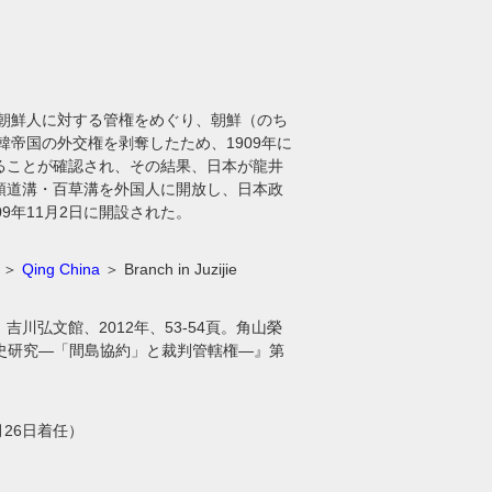
住朝鮮人に対する管権をめぐり、朝鮮（のち
韓帝国の外交権を剥奪したため、1909年に
ることが確認され、その結果、日本が龍井
頭道溝・百草溝を外国人に開放し、日本政
9年11月2日に開設された。
＞
Qing China
＞ Branch in Juzijie
弘文館、2012年、53-54頁。角山榮
外交史研究―「間島協約」と裁判管轄権―』第
月26日着任）