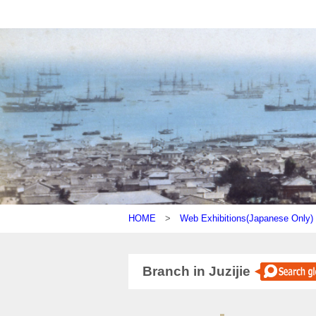
HOME
>
Web Exhibitions(Japanese On
Branch in Juzijie