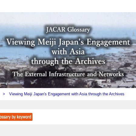
ly) >
Viewing Meiji Japan's Engagement with Asia through the Archives