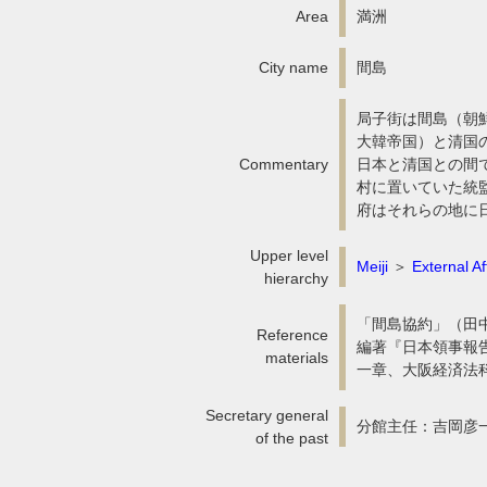
Area
満洲
City name
間島
局子街は間島（朝
大韓帝国）と清国の
Commentary
日本と清国との間
村に置いていた統
府はそれらの地に日
Upper level
Meiji
＞
External Af
hierarchy
「間島協約」（田中
Reference
編著『日本領事報告
materials
一章、大阪経済法科
Secretary general
分館主任：吉岡彦一
of the past