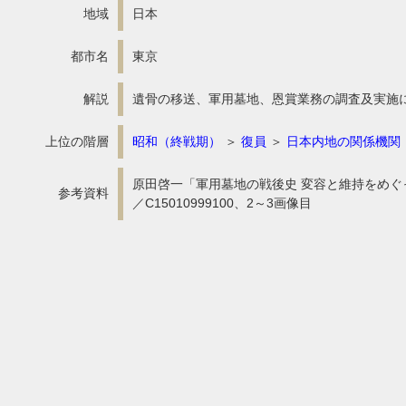
地域
日本
都市名
東京
解説
遺骨の移送、軍用墓地、恩賞業務の調査及実施
上位の階層
昭和（終戦期）
＞
復員
＞
日本内地の関係機関
原田啓一「軍用墓地の戦後史 変容と維持をめぐって」
参考資料
／C15010999100、2～3画像目