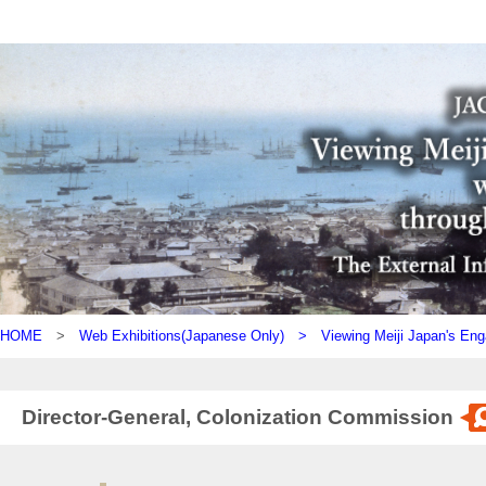
HOME
>
Web Exhibitions(Japanese Only) >
Viewing Meiji Japan's Eng
Director-General, Colonization Commission