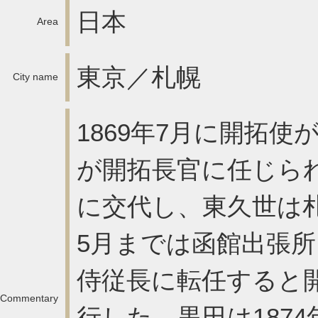
日本
Area
東京／札幌
City name
1869年7月に開拓
が開拓長官に任じら
に交代し、東久世は札
5月までは函館出張所
侍従長に転任すると
Commentary
行した。黒田は187