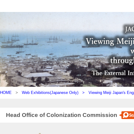
HOME
>
Web Exhibitions(Japanese Only) >
Viewing Meiji Japan's Eng
Head Office of Colonization Commission