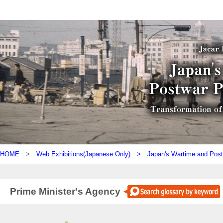
HOME
>
Web Exhibitions(Japanese Only) >
Japan's Wartime and Pos
Prime Minister's Agency