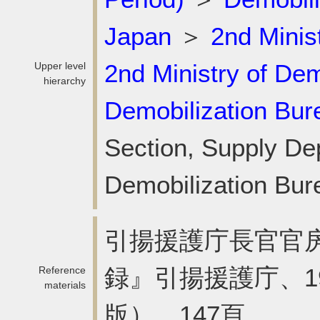
Japan
＞
2nd Minis
2nd Ministry of Dem
Upper level
hierarchy
Demobilization Bur
Section, Supply De
Demobilization Bur
引揚援護庁長官官
録』引揚援護庁、19
Reference
materials
版）、147頁