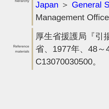
hierarchy
Japan
＞
General St
Management Office
厚生省援護局『引
省、1977年、48～4
Reference
materials
C13070030500。