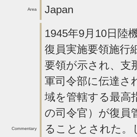
Japan
Area
1945年9月10日
復員実施要領施行
要領が示され、支
軍司令部に伝達さ
域を管轄する最高
の司令官）が復員
ることとされた。
Commentary