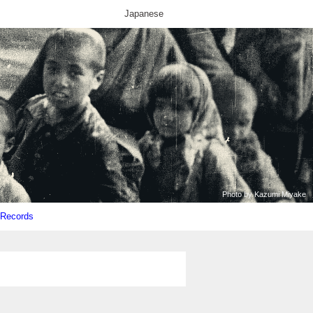
Japanese
Photo by Kazumi Miyake
l Records