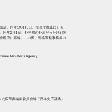
発足。同年10月15日、復員庁廃止にとも
管。同年2月1日、外務省の外局だった終戦連
、総理府に再編。この際、連絡調整事務局の
rime Minister's Agency
本史広辞典編集委員会編『日本史広辞典』