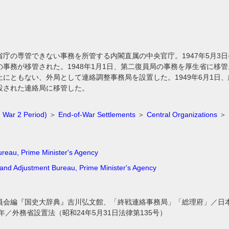
庁の専管できない事務を所管する内閣直属の中央官庁。1947年5月3日
事務が移管された。1948年1月1日、第二復員局の事務を厚生省に移
止にともない、外局として連絡調整事務局を設置した。1949年6月1日
設された連絡局に移管した。
 War 2 Period)
＞
End-of-War Settlements
＞
Central Organizations
＞ P
ureau, Prime Minister's Agency
 and Adjustment Bureau, Prime Minister's Agency
員会編『国史大辞典』吉川弘文館、「終戦連絡事務局」「総理府」／日
7年／外務省設置法（昭和24年5月31日法律第135号）