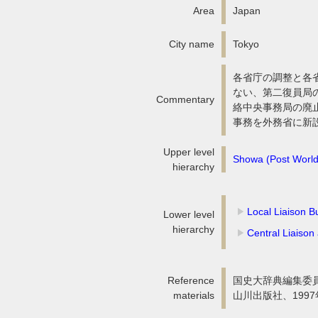
Area
Japan
City name
Tokyo
各省庁の調整と各省
ない、第二復員局の
Commentary
絡中央事務局の廃
事務を外務省に新
Upper level
Showa (Post World
hierarchy
Local Liaison B
Lower level
hierarchy
Central Liaison
Reference
国史大辞典編集委
materials
山川出版社、199