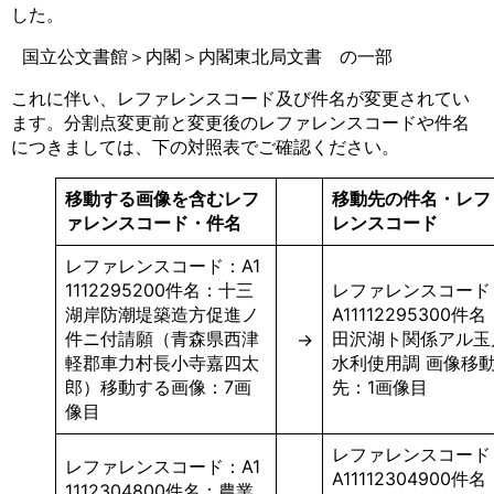
した。
国立公文書館＞内閣＞内閣東北局文書 の一部
これに伴い、レファレンスコード及び件名が変更されてい
ます。分割点変更前と変更後のレファレンスコードや件名
につきましては、下の対照表でご確認ください。
移動する画像を含むレフ
移動先の件名・レフ
ァレンスコード・件名
レンスコード
レファレンスコード：A1
1112295200件名：十三
レファレンスコード
湖岸防潮堤築造方促進ノ
A11112295300件名
件ニ付請願（青森県西津
田沢湖ト関係アル玉
→
軽郡車力村長小寺嘉四太
水利使用調 画像移
郎）移動する画像：7画
先：1画像目
像目
レファレンスコード
レファレンスコード：A1
A11112304900件名
1112304800件名：農業