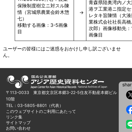
青森県陸奥湾内ノ大
保険制度樹立ニ対スル陳
港ヲ工業港ニ指定セ
情（宮城県農業会鈴木惣
→
レタキ旨陳情（大湊
七）
業株式会社社長高橋
移動する画像：3-5画像
次郎）画像移動先：1
目
画像目
ユーザーの皆様にはご迷惑をおかけし申し訳ございませ
ん。
shar
〒113-0033 東京都文京区本郷3-22-5住友不動産本郷ビル
10階
TEL：03-5805-8801（代表）
このウェブサイトのご利用にあたって
リンク集
サイトマップ
お問い合わせ