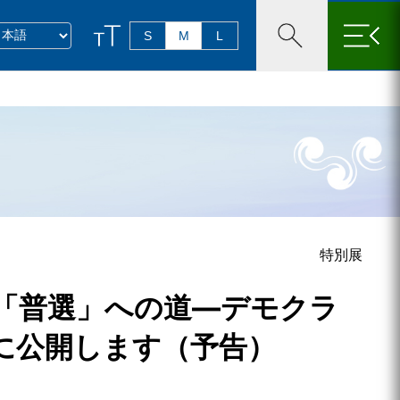
×
S
M
L
特別展
「普選」への道―デモクラ
に公開します（予告）