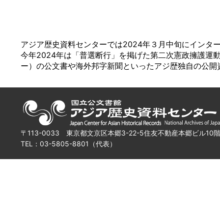
アジア歴史資料センターでは2024年３月中旬にインタ
今年2024年は「普選断行」を掲げた第二次憲政擁護運
ー）の公文書や海外邦字新聞といったアジ歴独自の公開
〒113-0033 東京都文京区本郷3-22-5住友不動産本郷ビル10
TEL：03-5805-8801（代表）