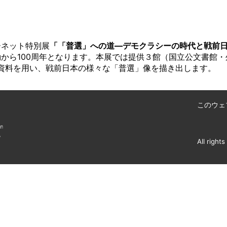
ーネット特別展
「「普選」への道―デモクラシーの時代と戦前
動から100周年となります。本展では提供３館（国立公文書館
資料を用い、戦前日本の様々な「普選」像を描き出します。
このウェ
階
All right