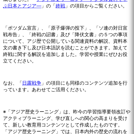
ぶ日本とアジア—
」の「
終戦
」の項目からご覧ください。
「ポツダム宣言」、「原子爆弾の投下」、「ソ連の対日宣
戦布告」、「終戦の詔書」及び「降伏文書」の５つの事項
について、アジ歴で公開している関連資料の解説、資料本
文の書き下し及び日本語訳を読むことができます。加えて
終戦に関する解説を追加しました。学習や授業にぜひお役
立てください。
なお、「
日露戦争
」の項目にも同様のコンテンツ追加を行
っています。あわせてご活用ください。
※「アジア歴史ラーニング」は、昨今の学習指導要領改訂や
アクティブラーニング、学び直しへの関心の高まりを受け
て、新しい教育用コンテンツとして作成したものです。
「アジア歴史ラーニング」では、日本内外の歴史の流れを