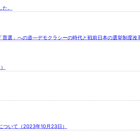
した。
普選」への道―デモクラシーの時代と戦前日本の選挙制度改革」
報）
化について（2023年10月23日）