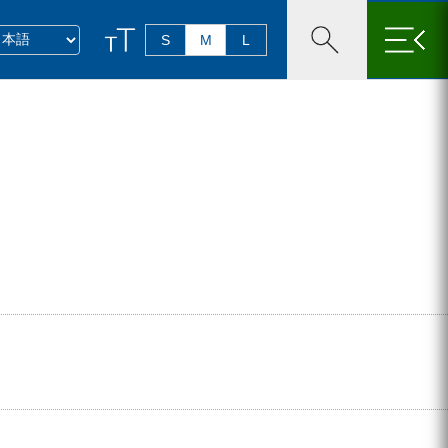
×
S
M
L