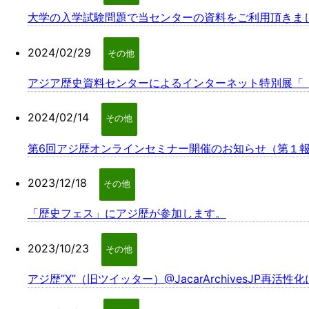
大学の入学試験問題で当センターの資料をご利用頂きま
2024/02/29
その他
アジア歴史資料センターによるインターネット特別展「「
2024/02/14
その他
第6回アジ歴オンラインセミナー開催のお知らせ（第１
2023/12/18
その他
「歴史フェス」にアジ歴が参加します。
2023/10/23
その他
アジ歴”X”（旧ツイッター）@JacarArchivesJP再活性