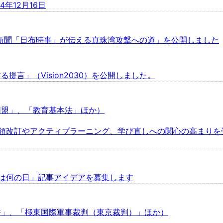
年12月16日
本語新聞「日布時事」が伝える真珠湾攻撃への道」を公開しました
言」（Vision2030）を公開しました。
同盟」、「教育基本法」ほか）
要領改訂やアクティブラーニング、学び直しへの関心の高まりを
「今日は何の日」記事アイデアを募集します
件」、「極東国際軍事裁判（東京裁判）」ほか）