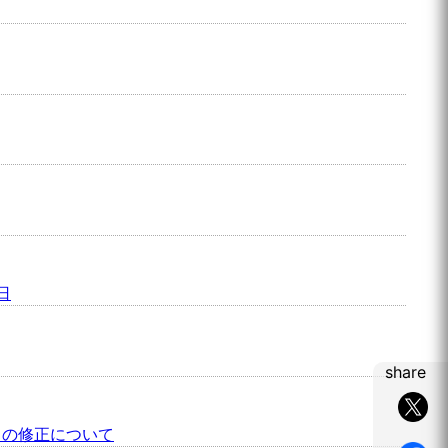
日
share
」の修正について