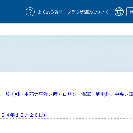
よくある質問
ブラウザ翻訳について
一般史料＞中部太平洋＞西カロリン、海軍一般史料＞中央＞軍政・
２４年１２月２６日)