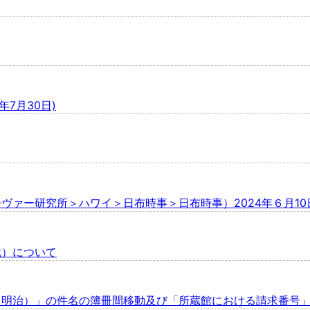
7月30日)
ヴァー研究所＞ハワイ＞日布時事＞日布時事）2024年６月10
戦）について
（明治）」の件名の簿冊間移動及び「所蔵館における請求番号