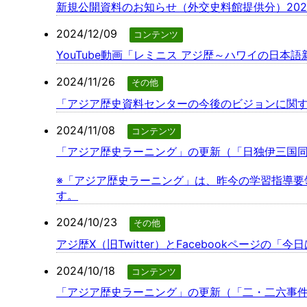
新規公開資料のお知らせ（外交史料館提供分）2024
2024/12/09
コンテンツ
YouTube動画「レミニス アジ歴～ハワイの日
2024/11/26
その他
「アジア歴史資料センターの今後のビジョンに関する提
2024/11/08
コンテンツ
「アジア歴史ラーニング」の更新（「日独伊三国
※「アジア歴史ラーニング」は、昨今の学習指導
す。
2024/10/23
その他
アジ歴X（旧Twitter）とFacebookページの
2024/10/18
コンテンツ
「アジア歴史ラーニング」の更新（「二・二六事