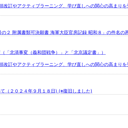
要領改訂やアクティブラーニング、学び直しへの関心の高まりを
７号の２ 附属書類可決願書 海軍大臣官房記録 昭和８」の件名の
新（「北清事変（義和団戦争）」と「北京議定書」）
要領改訂やアクティブラーニング、学び直しへの関心の高まりを
（２０２４年９月１８日) (※復旧しました)