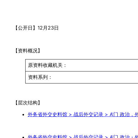
【公开日】12月23日
【资料概况】
原资料收藏机关：
资料系列：
【层次结构】
外务省外交史料馆 > 战后外交记录 > A’门 政治，外交，
外务省外交史料馆 > 战后外交记录 > A’门 政治・外交