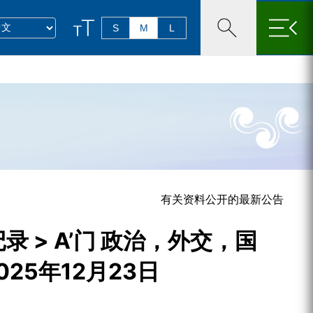
×
S
M
L
有关资料公开的最新公告
 > A’门 政治，外交，国
2025年12月23日