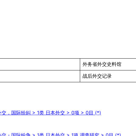
外务省外交史料馆
战后外交记录
国际纷糾 > 1类 日本外交 > 0项 > 0目 (*)
・国际纷争 > 1类 日本外交 > 1项 调查研究 > 0目 (*)