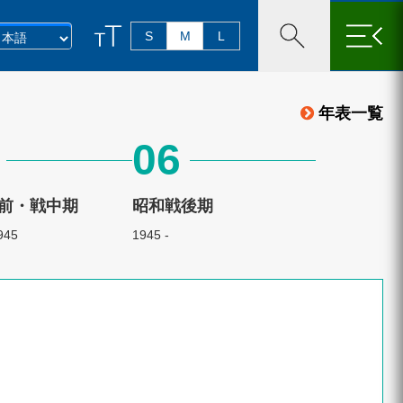
×
S
M
L
年表一覧
06
前・戦中期
昭和戦後期
945
1945 -