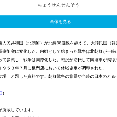
ちょうせんせんそう
画像を見る
義人民共和国（北朝鮮）が北緯38度線を越えて、大韓民国（韓
軍事衝突に変化した。内戦として始まった戦争は北朝鮮が一時
って参戦し、戦争は国際化した。戦況が逆転して国連軍が鴨緑
１９５３年７月に板門店において休戦協定が調印された。
立場」と題した資料です。朝鮮戦争の背景や当時の日本のとる
細
）
が所蔵しています。