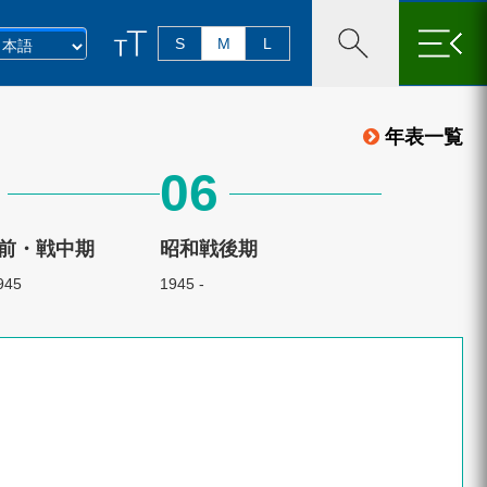
×
S
M
L
年表一覧
06
前・戦中期
昭和戦後期
945
1945 -