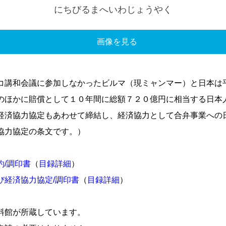
にちびるまへいわじょうやく
画像を見る
コ講和会議に参加しなかったビルマ（現ミャンマー）と日本は
のほかに賠償として１０年間に総額７２０億円に相当する日本
経済協力協定もあわせて締結し、経済協力として合弁事業への
協力協定の条文です。）
/調印書
（
目録詳細
）
び経済協力協定/調印書
（
目録詳細
）
料館が所蔵しています。