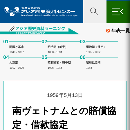
×
年表一覧
01
02
03
開国と幕末
明治期（前半）
明治期（後半）
1840 - 1867
1868 - 1894
1895 - 1912
04
05
06
大正期
昭和戦前・戦中期
昭和戦後期
1912 - 1926
1926 - 1945
1945 -
1959年5月13日
南ヴェトナムとの賠償協
定・借款協定