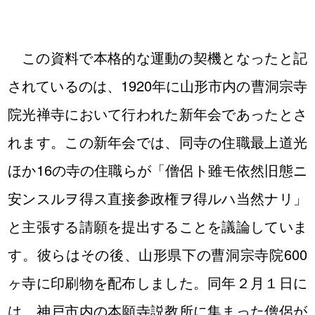
この資料で本格的な運動の契機となったと記
されているのは、1920年に山形市内の曹洞宗寺
院光禅寺において行われた新年会であったとさ
れます。この新年会では、同寺の住職最上道光
ほか16の寺の住職らが「僧侶ト雖モ依然旧態ニ
安ンスルヲ得ス直接参政権ヲ得ルハ当然ナリ」
と主張する請願を提出することを議論していま
す。彼らはその後、山形県下の曹洞宗寺院600
ヶ寺に印刷物を配布しました。同年２月１日に
は、神戸市内の本願寺説教所に集まった僧侶が