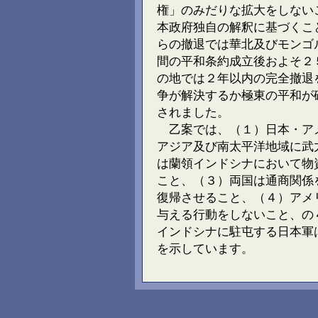
権」のみだりな拡大をしない
本政府独自の解釈に基づくこ
らの撤退では華北及びモンゴ
間の平和条約成立後およそ２
の地では２年以内の完全撤退
争が解決するか極東の平和が
されました。
乙案では、（１）日本・ア
アジア及び南太平洋地域に武
は蘭領インドシナにおいて物
こと、（３）両国は通商関係
復帰させること、（４）アメ
与える行動をしないこと、の
インドシナに駐屯する日本軍
を示しています。