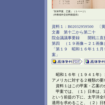
「対米甲案、乙案」（１ページ）
（外務省外交史料館提供）
資料１：B0203295950
文書 第十二から第二十 
院会議議事要録 開戦ニ直
第四 （１９画像～２１画像
「第１９ 昭和１６年１１月
案」
昭和１６年（１９４１年）
アメリカに対する２種類の要
資料１はこの甲案・乙案の
甲案では、（１）日本は、
という前提の下に、太平洋全
適用を求めること、（２）日