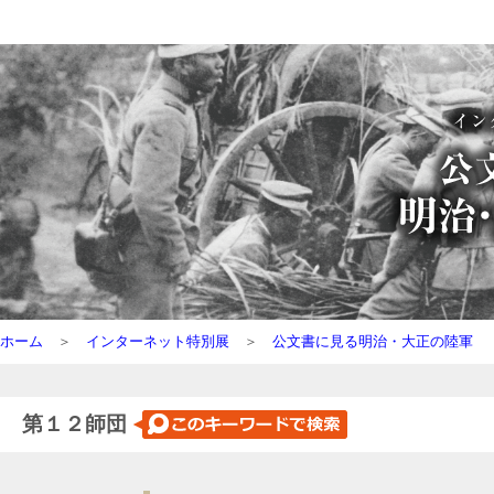
ホーム
＞
インターネット特別展
＞
公文書に見る明治・大正の陸軍
第１２師団