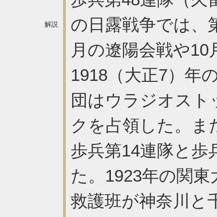
の日露戦争では、第
解説
月の遼陽会戦や1
1918（大正7）
団はウラジオスト
クを占領した。ま
歩兵第14連隊と歩
た。1923年の関
救護班が神奈川と千