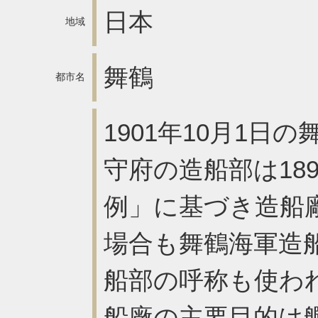
日本
地域
舞鶴
都市名
1901年10月1
守府の造船部は18
例」に基づき造船
場合も舞鶴海軍造
船部の呼称も使わ
船廠の主要目的は