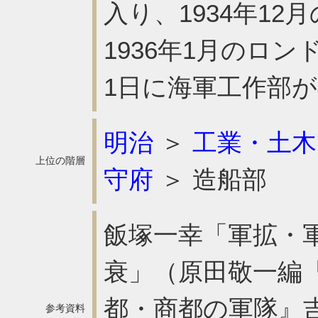
入り、1934年1
1936年1月のロ
1日に海軍工作部
明治
＞
工業・土木
上位の階層
守府
＞ 造船部
飯塚一幸「軍拡・
衰」（原田敬一編
都・商都の軍隊』吉川
参考資料