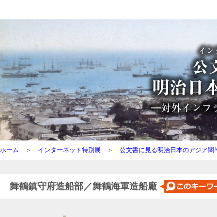
ホーム
＞
インターネット特別展
＞
公文書に見る明治日本のアジア関
舞鶴鎮守府造船部／舞鶴海軍造船廠