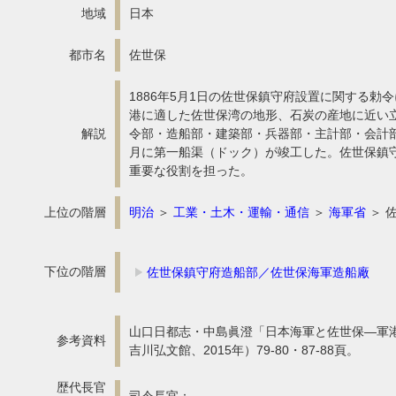
地域
日本
都市名
佐世保
1886年5月1日の佐世保鎮守府設置に関する勅
港に適した佐世保湾の地形、石炭の産地に近い
解説
令部・造船部・建築部・兵器部・主計部・会計部
月に第一船渠（ドック）が竣工した。佐世保鎮
重要な役割を担った。
上位の階層
明治
＞
工業・土木・運輸・通信
＞
海軍省
＞ 
下位の階層
佐世保鎮守府造船部／佐世保海軍造船廠
山口日都志・中島眞澄「日本海軍と佐世保―軍
参考資料
吉川弘文館、2015年）79-80・87-88頁。
歴代長官