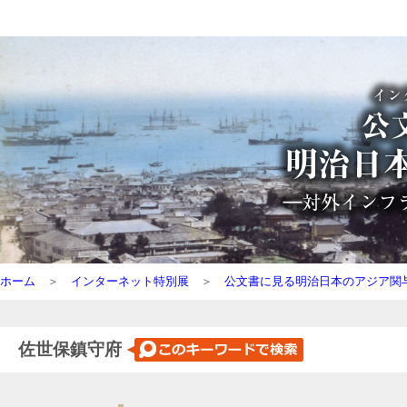
ホーム
＞
インターネット特別展
＞
公文書に見る明治日本のアジア関
佐世保鎮守府