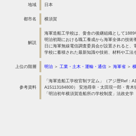
地域
日本
都市名
横須賀
海軍造船工学校は、黌舎の後継組織として1889
明治初期における職工養成から海軍全体の技術養成
解説
日に海軍無線電信調査委員会が設置されると、
学校に蓄積された最新知識や技術、材料や工法
上位の階層
明治
＞
工業・土木・運輸・通信
＞
海軍省
＞
「海軍造船工学校官制ヲ定ム」（アジ歴Ref：A15
参考資料
A15113184800） 安池尋幸・太田現一郎・青木
「明治初年横須賀造船所の学校制度」法政史学 第一