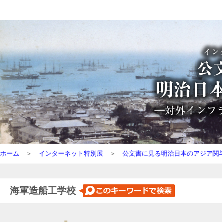
ホーム
＞
インターネット特別展
＞
公文書に見る明治日本のアジア関
海軍造船工学校