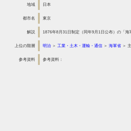
地域
日本
都市名
東京
解説
1876年8月31日制定（同年9月1日公布）の
上位の階層
明治
＞
工業・土木・運輸・通信
＞
海軍省
＞ 
参考資料
参考資料：