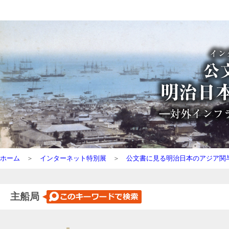
ホーム
＞
インターネット特別展
＞
公文書に見る明治日本のアジア関
主船局