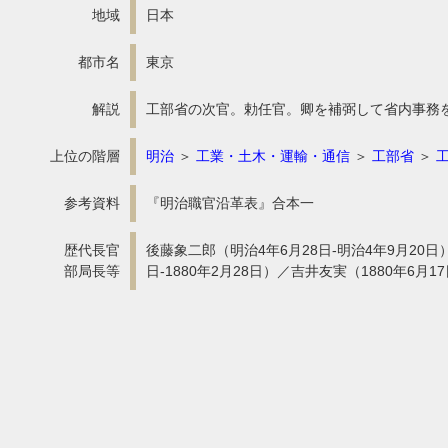
地域
日本
都市名
東京
解説
工部省の次官。勅任官。卿を補弼して省内事務
上位の階層
明治
＞
工業・土木・運輸・通信
＞
工部省
＞
参考資料
『明治職官沿革表』合本一
歴代長官
後藤象二郎（明治4年6月28日-明治4年9月20日）
部局長等
日-1880年2月28日）／吉井友実（1880年6月17