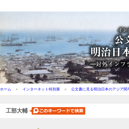
ホーム
＞
インターネット特別展
＞
公文書に見る明治日本のアジア関
工部大輔