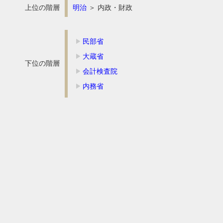
上位の階層
明治
＞ 内政・財政
民部省
大蔵省
下位の階層
会計検査院
内務省