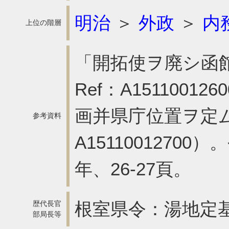
明治
＞
外政
＞
内
上位の階層
「開拓使ヲ廃シ函
Ref：A151100
画并県庁位置ヲ定ム
参考資料
A1511001270
年、26-27頁。
根室県令：湯地定
歴代長官
部局長等