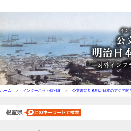
ホーム
＞
インターネット特別展
＞
公文書に見る明治日本のアジア関
根室県