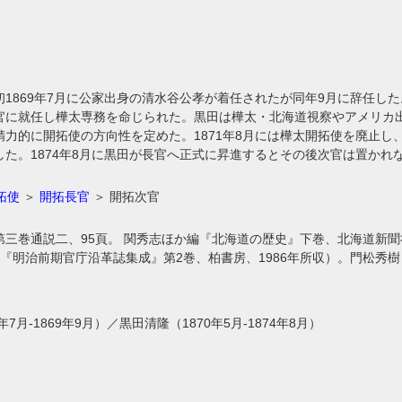
1869年7月に公家出身の清水谷公孝が着任されたが同年9月に辞任した
官に就任し樺太専務を命じられた。黒田は樺太・北海道視察やアメリカ
力的に開拓使の方向性を定めた。1871年8月には樺太開拓使を廃止し
した。1874年8月に黒田が長官へ正式に昇進するとその後次官は置かれ
拓使
＞
開拓長官
＞ 開拓次官
三巻通説二、95頁。 関秀志ほか編『北海道の歴史』下巻、北海道新聞社、
（『明治前期官庁沿革誌集成』第2巻、柏書房、1986年所収）。門松秀
7月-1869年9月）／黒田清隆（1870年5月-1874年8月）