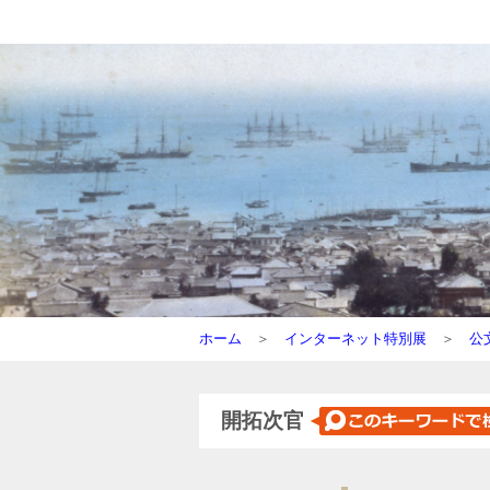
ホーム
＞
インターネット特別展
＞
公
開拓次官