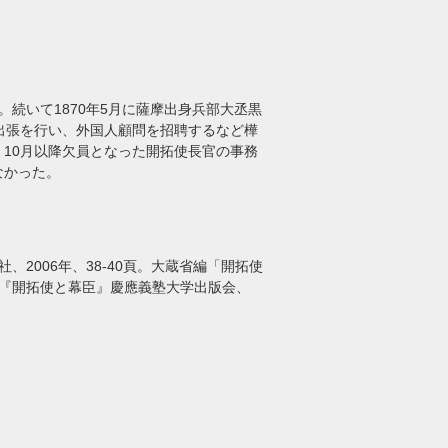
。続いて1870年5月に薩摩出身兵部大丞黒
出張を行い、外国人顧問を招聘するなど樺
、10月以降欠員となった開拓使長官の事務
なかった。
2006年、38-40頁。大蔵省編「開拓使
樹『開拓使と幕臣』慶應義塾大学出版会、