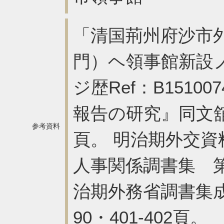
「清国荊州府沙市
門）ヘ領事館新設
ジ歴Ref：B1510
報告の研究』同文舘、1
参考資料
頁。 明治期外交
人事関係調書集 第3
治期外務省調書集成
90・401-402頁。