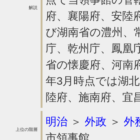
解説
府、襄陽府、安陸
び湖南省の澧州、
庁、乾州庁、鳳凰
省の懐慶府、河南府
年3月時点では湖
陸府、施南府、宜
明治
＞
外政
＞
外
上位の階層
市領事館