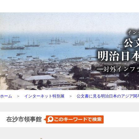
ホーム
＞
インターネット特別展
＞
公文書に見る明治日本のアジア関
在沙市領事館