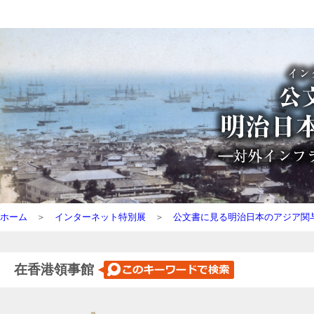
ホーム
＞
インターネット特別展
＞
公文書に見る明治日本のアジア関
在香港領事館