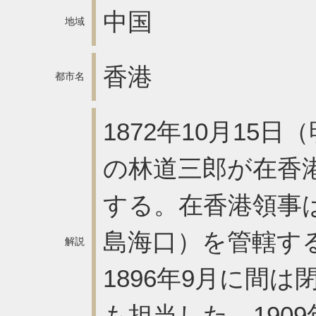
中国
地域
香港
都市名
1872年10月15
の林道三郎が在香
する。在香港領事
島海口）を管轄する
解説
1896年9月に間
も担当した。190