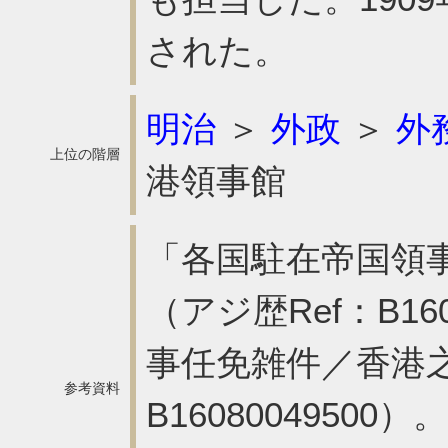
された。
明治
＞
外政
＞
外
上位の階層
港領事館
「各国駐在帝国領
（アジ歴Ref：B16
事任免雑件／香港之
参考資料
B160800495