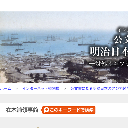
ホーム
＞
インターネット特別展
＞
公文書に見る明治日本のアジア関
在木浦領事館