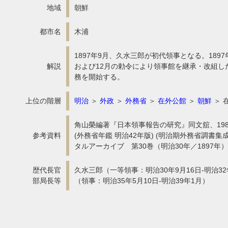
地域
朝鮮
都市名
木浦
1897年9月、久水三郎が初代領事となる。189
解説
および12月の勅令により領事館を継承・改組し
務を開始する。
上位の階層
明治
＞
外政
＞
外務省
＞
在外公館
＞
朝鮮
＞ 
角山榮編著『日本領事報告の研究』同文舘、19
参考資料
(外務省年鑑 明治42年版) (明治期外務省調書
タルアーカイブ 第30巻（明治30年／1897年
歴代長官
久水三郎（一等領事：明治30年9月16日-明治3
部局長等
（領事：明治35年5月10日-明治39年1月）