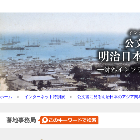
ホーム
＞
インターネット特別展
＞
公文書に見る明治日本のアジア関
蕃地事務局