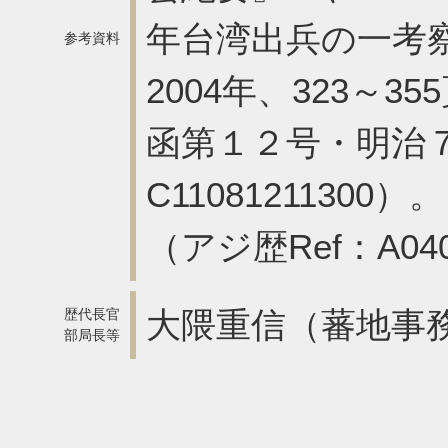
年台湾出兵の一考
参考資料
2004年、323～
函第１２号・明治７
C110812113
（アジ歴Ref：A040
大隈重信（蕃地事
歴代長官
部局長等