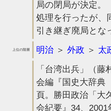
局の閉局が決定。
処理を行ったが、同
引き継ぎ廃局とな
明治
＞
外政
＞
太
上位の階層
「台湾出兵」（藤
会編『国史大辞典 
頁。勝田政治「大
会紀要』34、200