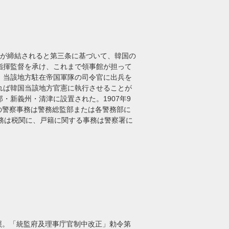
協約が締結されると第三条に基づいて、韓国の
指揮監督を承け、これまで領事館が担って
、当該地方駐在帝国軍隊の司令官に出兵を
れば韓国当該地方官憲に執行させることが
新義州・清津に設置された。1907年9
の警察事務は警務総監部または各警務部に
務は税関に、戸籍に関する事務は警察署に
0を参照。「統監府及理事庁官制中改正」勅令第