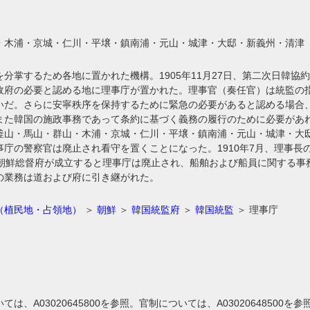
・木浦・京城・仁川・平壌・鎮南浦・元山・城津・大邸・新義州・清津
分掌するため各地に置かれた機構。1905年11月27日、第二次日韓
政府の必要と認める地に理事庁が置かれた。理事官（奏任官）は統監の
いだ。さらに安寧秩序を保持するために緊急の必要があると認める場合
また韓国の施政事務であって条約に基づく義務の履行のために必要があ
釜山・馬山・群山・木浦・京城・仁川・平壌・鎮南浦・元山・城津・大邸・
事庁の警察官は廃止され看守を置くことになった。1910年7月、理事長
に朝鮮総督府が成立すると理事庁は廃止され、船舶および船員に関する事
の業務は道および府に引き継がれた。
（植民地・占領地）
＞
朝鮮
＞
韓国統監府
＞
韓国統監
＞ 理事庁
は、A03020645800を参照。官制については、A0302064850