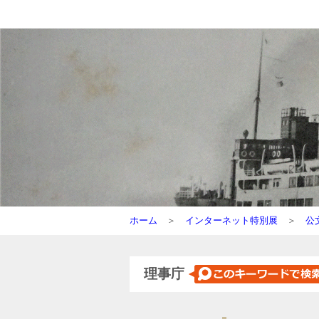
ホーム
＞
インターネット特別展
＞
公
理事庁