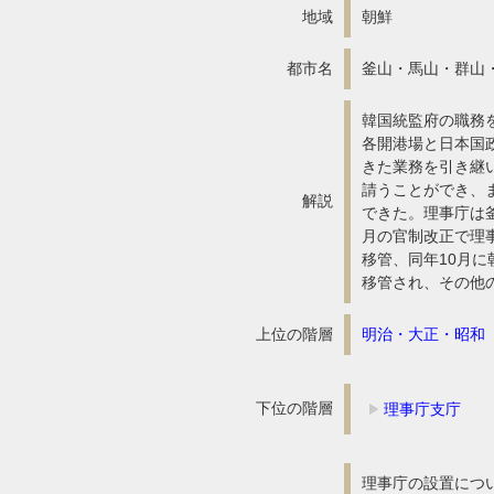
地域
朝鮮
都市名
釜山・馬山・群山
韓国統監府の職務を
各開港場と日本国
きた業務を引き継
請うことができ、
解説
できた。理事庁は
月の官制改正で理
移管、同年10月
移管され、その他
上位の階層
明治・大正・昭和
下位の階層
理事庁支庁
理事庁の設置について