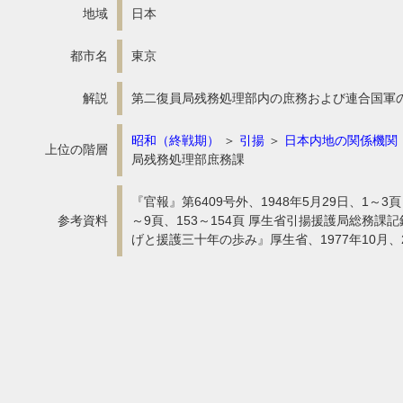
地域
日本
都市名
東京
解説
第二復員局残務処理部内の庶務および連合国軍
昭和（終戦期）
＞
引揚
＞
日本内地の関係機関
上位の階層
局残務処理部庶務課
『官報』第6409号外、1948年5月29日、1
参考資料
～9頁、153～154頁 厚生省引揚援護局総務課
げと援護三十年の歩み』厚生省、1977年10月、2