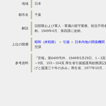
地域
日本
都市名
千葉
旧部隊および軍人・軍属の留守業務、状況不明者
解説
称。1949年4月、第四課に改称。
昭和（終戦期）
＞
引揚
＞
日本内地の関係機関
上位の階層
空課
『官報』第6409号外、1948年5月29日、1
参考資料
～9頁、153～154頁 厚生省引揚援護局総務課
げと援護三十年の歩み』厚生省、1977年10月、2