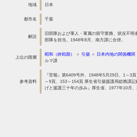
地域
日本
都市名
千葉
旧部隊および軍人・軍属の留守業務、状況不明者
解説
部隊を担当。1948年8月、南方課に合併。
昭和（終戦期）
＞
引揚
＞
日本内地の関係機関
上位の階層
ルマ課
『官報』第6409号外、1948年5月29日、1
参考資料
～9頁、153～154頁 厚生省引揚援護局総務課
げと援護三十年の歩み』厚生省、1977年10月、2